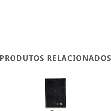
Meios de envio
Entregas para o CEP:
Faça login
e use seu
Não sei meu CEP
PRODUTOS RELACIONADO