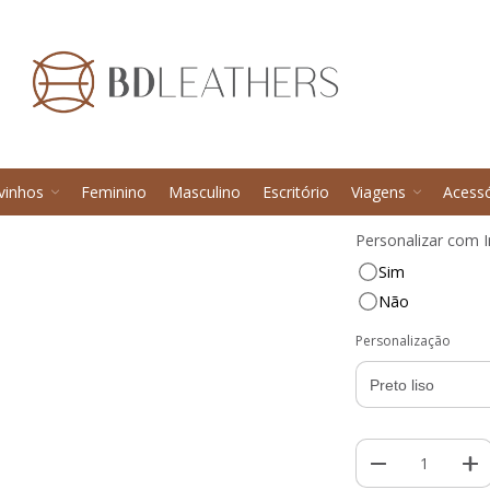
Início
>
Feminino
Porta B
R$
R$231,00
vinhos
Feminino
Masculino
Escritório
Viagens
Acessó
Ver mais detalhes
Personalizar com In
Sim
Não
Personalização