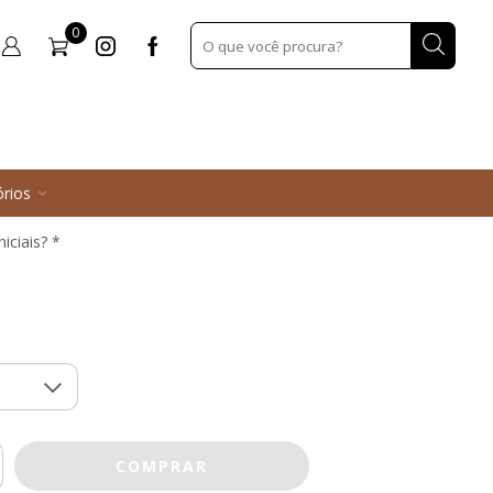
0
>
Porta Baralhos
aralhos
184,00
rios
iciais? *