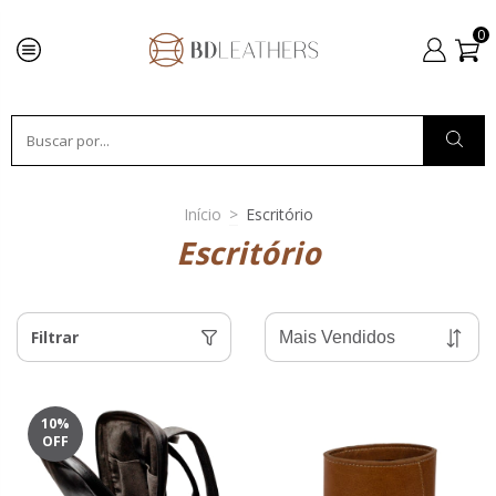
0
Início
>
Escritório
Escritório
Filtrar
10
%
OFF