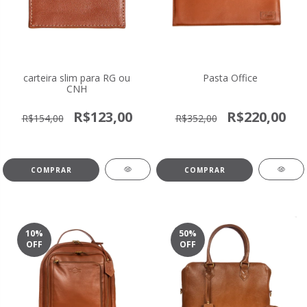
carteira slim para RG ou
Pasta Office
CNH
R$123,00
R$220,00
R$154,00
R$352,00
COMPRAR
COMPRAR
10
%
50
%
OFF
OFF