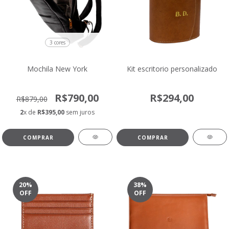
3 cores
Mochila New York
Kit escritorio personalizado
R$790,00
R$294,00
R$879,00
2
x de
R$395,00
sem juros
COMPRAR
COMPRAR
20
%
38
%
OFF
OFF