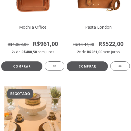
Mochila Office
Pasta London
R$961,00
R$522,00
R$1.068,00
R$1.044,00
2
x de
R$480,50
sem juros
2
x de
R$261,00
sem juros
COMPRAR
COMPRAR
ESGOTADO